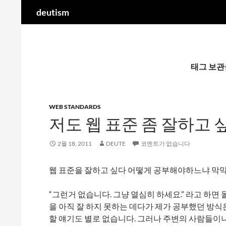
검
deutism
색
컨
텐
츠
로
태그 보관
건
너
뛰
WEB STANDARDS
기
저도 웹 표준 좀 잘하고 
2월 18, 2011
DEUTE
코멘트가 없습니다
웹 표준을 잘하고 싶다 어떻게 공부해야하느냐 막막
“그런거 없습니다. 그냥 열심히 하세요.” 라고 하면
을 아직 잘 하지 못하는 데다가 제가 공부했던 방
할 얘기도 별로 없습니다. 그러나 주변의 사람들이