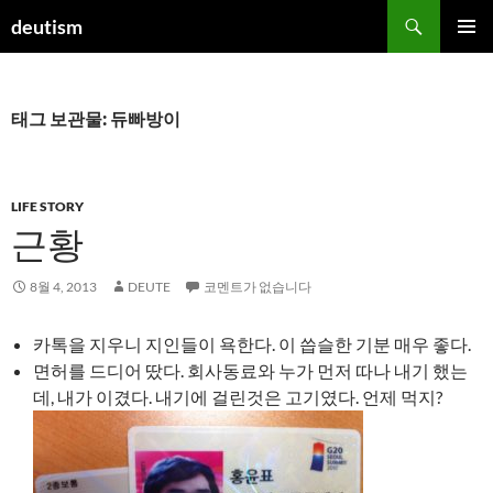
컨
검
deutism
텐
색
주 메뉴
츠
로
건
태그 보관물: 듀빠방이
너
뛰
기
LIFE STORY
근황
8월 4, 2013
DEUTE
코멘트가 없습니다
카톡을 지우니 지인들이 욕한다. 이 씁슬한 기분 매우 좋다.
면허를 드디어 땄다. 회사동료와 누가 먼저 따나 내기 했는
데, 내가 이겼다. 내기에 걸린것은 고기였다. 언제 먹지?