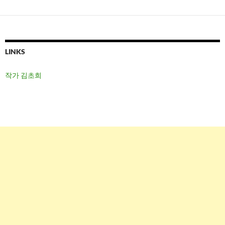
LINKS
작가 김초희