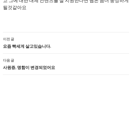
고 그에 대한 대체 컨텐츠를 잘 지원한다면 웹은 좀더 풍성하게
될것같아요
글
이전 글
네
요즘 빡세게 살고있습니다.
비
다음 글
게
사원증, 명함이 변경되었어요
이
션