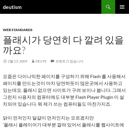
컨
검
deutism
텐
색
주 메뉴
츠
로
WEB STANDARDS
건
플래시가 당연히 다 깔려 있을
너
뛰
까요?
기
2월 13, 2009
DEUTE
코멘트가 없습니다
요즘은 다이나믹한 페이지를 구성하기 위해 Flash 를 사용해서
페이지를 만드는것이 마치 당연하듯이 많은곳에서 사용하고
있는데요. 플래시 없으면 사이트가 구려 보이나 봅니다. 그래서
그런지 사용자의 컴퓨터에도 대부분 Flash Player Plugin 이 설
치되어 있습니다. 뭐 제가 쓰는 컴퓨터들도 마찬가지죠.
닭이 먼저인지 달걀이 먼저인지는 모르겠지만
‘플래시 플레이어가 대부분 깔려 있어서 플래시를 웹사이트에