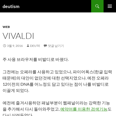
컨
검
deutism
텐
색
주 메뉴
츠
로
WEB
건
VIVALDI
너
뛰
기
3월 9, 2016
DEUTE
댓글 남기기
주 사용 브라우저를 비발디로 바꿨다.
그전에는 오페라를 사용하고 있었으나, 파이어폭스(한글 입력
때문에)의 대안이 없던것에 대한 선택지였으나. 예전 오페라
12이전의 DNA를 어느정도 담고 있다는 점이 나를 비발디로
이끌게 되었다.
예전에 즐겨사용하던 패널부분이 웹패널이라는 강력한 기능
을 추가해서 다시 돌아와주었고,
예약어를 이용한 검색기능
도
다시 살려두었다.