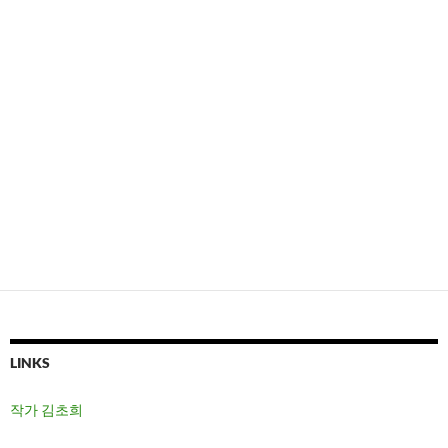
LINKS
작가 김초희