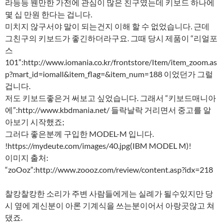
라등등 웬만한 가전에 관심이 많은 친구였는데 키보드 하나에
몇 십 만원 한다는 겁니다.
미치지 않구서야 말이 되는건지 이해 할 수 없었습니다. 근데
그친구의 키보드가 좋긴하더라구요. 그때 당시 제품이 “리얼포
스
101”:http://www.iomania.co.kr/frontstore/Item/item_zoom.as
p?mart_id=iomall&item_flag=&item_num=188 이었던가 그럴
겁니다.
저도 키보드좋은거 써보고 싶었습니다. 그래서 “키보드매니아
에”:http://www.kbdmania.net/ 들락날락 거리면서 중고를 알
아보기 시작했죠;
그러다 좋은분께 구입한 MODEL-M 입니다.
!https://mydeute.com/images/40.jpg(IBM MODEL M)!
이미지 출처:
“zoOoz”:http://www.zoooz.com/review/content.asp?idx=218
찰캉찰캉한 소리가 주변 사람들에게는 실례가 될수있지만 당
시 옆에 계신분이 아론 기계식을 쓰는분이어서 아랑곳않고 쳐
댔죠.