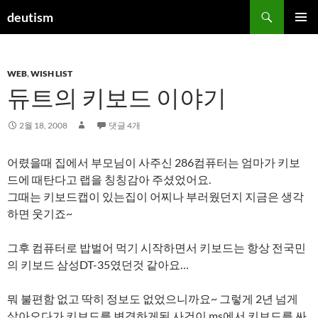
컨
검
deutism
텐
색
주 메뉴
츠
로
WEB
,
WISH LIST
건
듀트의 키보드 이야기
너
뛰
기
2월 18, 2008
댓글 4개
어렸을때 집에서 부모님이 사주신 286컴퓨터는 엄마가 키보
드에 때탄다고 랩을 칭칭감아 주셨었어요.
그때는 키보드캡이 있는집이 어찌나 부러웠던지 지금은 생각
하면 웃기죠~
그후 컴퓨터로 밥벌어 먹기 시작하면서 키보드는 항상 전국민
의 키보드 삼성DT-35였던것 같아요…
뭐 불편함 없고 딱히 정보도 없었으니까요~ 그렇게 2년 넘게
살아오다가 키보드를 변경하게된 사건이 ms에서 키보드를 싸