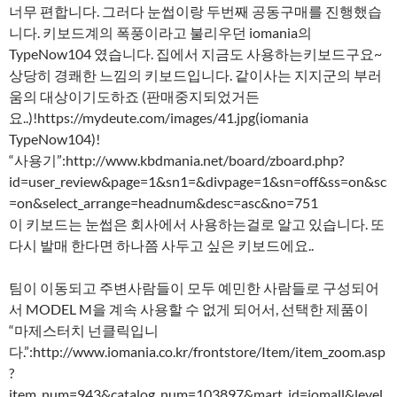
너무 편합니다. 그러다 눈썹이랑 두번째 공동구매를 진행했습
니다. 키보드계의 폭풍이라고 불리우던 iomania의
TypeNow104 였습니다. 집에서 지금도 사용하는키보드구요~
상당히 경쾌한 느낌의 키보드입니다. 같이사는 지지군의 부러
움의 대상이기도하죠 (판매중지되었거든
요..)!https://mydeute.com/images/41.jpg(iomania
TypeNow104)!
“사용기”:http://www.kbdmania.net/board/zboard.php?
id=user_review&page=1&sn1=&divpage=1&sn=off&ss=on&sc
=on&select_arrange=headnum&desc=asc&no=751
이 키보드는 눈썹은 회사에서 사용하는걸로 알고 있습니다. 또
다시 발매 한다면 하나쯤 사두고 싶은 키보드에요..
팀이 이동되고 주변사람들이 모두 예민한 사람들로 구성되어
서 MODEL M을 계속 사용할 수 없게 되어서, 선택한 제품이
“마제스터치 넌클릭입니
다.”:http://www.iomania.co.kr/frontstore/Item/item_zoom.asp
?
item_num=943&catalog_num=103897&mart_id=iomall&level