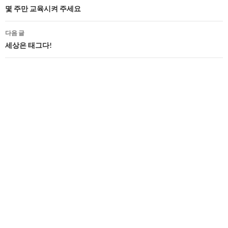
네
몇 주만 교육시켜 주세요
비
다음 글
게
세상은 태그다!
이
션