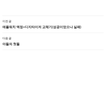
글
이전 글
네
애플워치 액정+디지타이저 교체기(성공이었으나 실패)
비
다음 글
게
아들의 첫돌
이
션