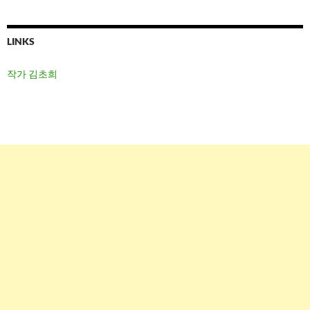
LINKS
작가 김초희