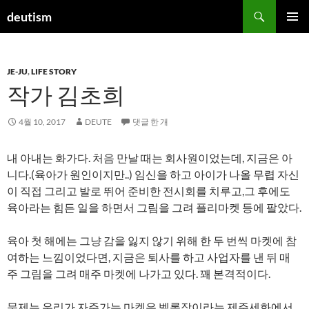
컨
검
deutism
텐
색
주 메뉴
츠
로
JE-JU
,
LIFE STORY
건
작가 김초희
너
뛰
기
4월 10, 2017
DEUTE
댓글 한 개
내 아내는 화가다. 처음 만날 때는 회사원이었는데, 지금은 아
니다.(육아가 원인이지만..) 임신을 하고 아이가 나올 무렵 자신
이 직접 그리고 발로 뛰어 준비한 전시회를 치루고,그 후에도
육아라는 힘든 일을 하면서 그림을 그려 플리마켓 등에 팔았다.
육아 첫 해에는 그냥 감을 잃지 않기 위해 한 두 번씩 마켓에 참
여하는 느낌이었다면, 지금은 퇴사를 하고 사업자를 낸 뒤 매
주 그림을 그려 매주 마켓에 나가고 있다. 꽤 본격적이다.
문제는 우리가 자주가는 마켓은 벨롱장이라는 제주세화에서