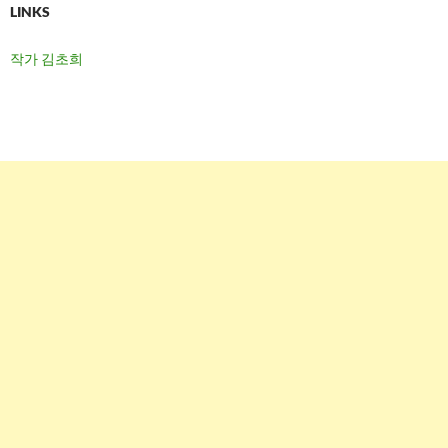
LINKS
작가 김초희