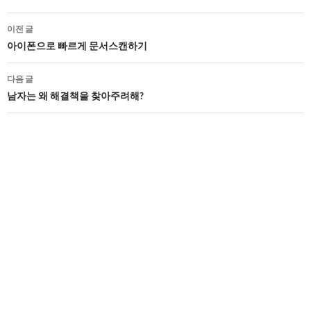
글
이전 글
네
아이폰으로 빠르게 문서스캔하기
비
다음 글
게
남자는 왜 해결책을 찾아주려해?
이
션