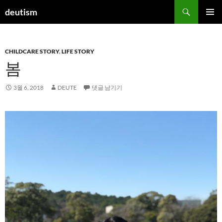
컨
검
deutism
텐
색
주 메뉴
츠
로
CHILDCARE STORY
,
LIFE STORY
건
봄
너
뛰
기
3월 6, 2018
DEUTE
댓글 남기기