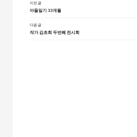
글
이전 글
네
아들일기 33개월
비
다음 글
게
작가 김초희 두번째 전시회
이
션