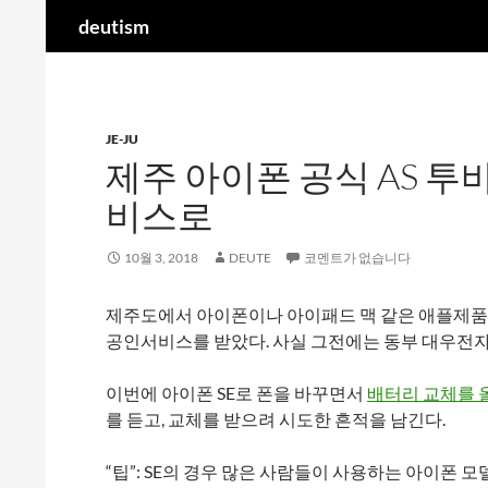
검
deutism
색
컨
텐
츠
JE-JU
로
제주 아이폰 공식 AS 
건
너
비스로
뛰
기
10월 3, 2018
DEUTE
코멘트가 없습니다
제주도에서 아이폰이나 아이패드 맥 같은 애플제
공인서비스를 받았다. 사실 그전에는 동부 대우전
이번에 아이폰 SE로 폰을 바꾸면서
배터리 교체를 
를 듣고, 교체를 받으려 시도한 흔적을 남긴다.
“팁”: SE의 경우 많은 사람들이 사용하는 아이폰 