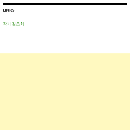
LINKS
작가 김초희