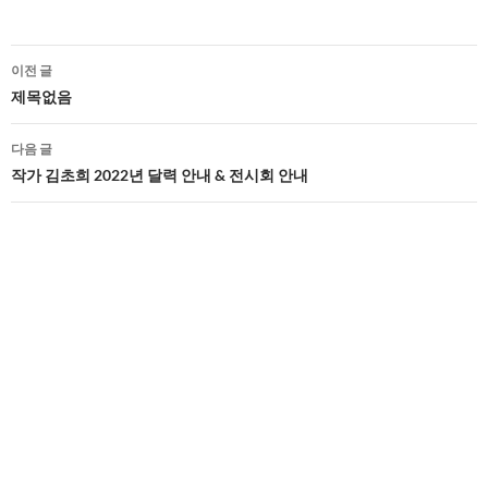
글
이전 글
네
제목없음
비
다음 글
게
작가 김초희 2022년 달력 안내 & 전시회 안내
이
션