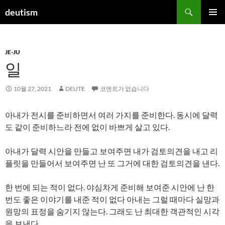
컨
검
deutism
텐
색
주 메뉴
츠
로
JE-JU
건
일
너
뛰
기
10월 27, 2021
DEUTE
코멘트가 없습니다
아내가 전시를 준비하면서 여러 가지를 준비한다. 동시에 달력
도 같이 준비하느라 전에 없이 바쁘게 살고 있다.
아내가 달력 시안을 만들고 보여주면 내가 검토의견을 내고 리
플릿을 만들어서 보여주면 난 또 그거에 대한 검토의견을 낸다.
한 번에 되는 적이 없다. 야심차게 준비해 보여준 시안에 난 한
번도 좋은 이야기를 내준 적이 없다 아내는 그럴 때마다 실망과
원망의 표정을 숨기지 않는다. 그래도 난 최대한 객관적인 시각
을 보낸다.