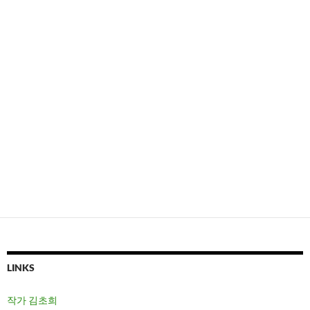
LINKS
작가 김초희