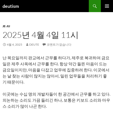
컨
검
deutism
텐
색
주 메뉴
츠
로
JE-JU
건
2025년 4월 4일 11시
너
뛰
기
4월 4, 2025
DEUTE
코멘트가 없습니다
난 목요일까지 판교에서 근무를 하다가, 제주로 복귀하여 금요
일은 제주 사옥에서 근무를 한다. 항상 약간 들뜬 마음이 드는
금요일이지만, 마음을 다잡고 업무에 집중하려 한다. 이곳에서
는 날 찾는 사람이 많지는 않아서, 밀린 업무들을 처리하기 좋
기 때문이다.
이곳에는 수십 명의 개발자들이 한 공간에서 근무를 하고 있다.
의논하는 소리도 가끔 들리긴 하나, 보통은 키보드 소리와 마우
스 소리가 많이 나곤 한다.