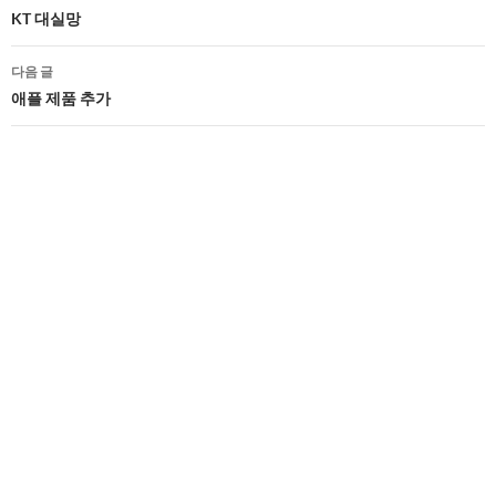
네
KT 대실망
비
다음 글
게
애플 제품 추가
이
션