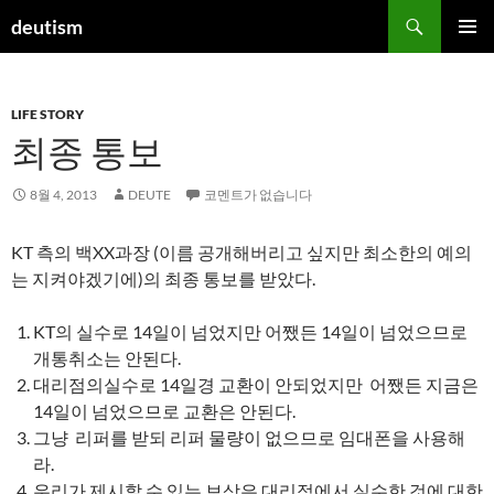
컨
검
deutism
텐
색
주 메뉴
츠
로
LIFE STORY
건
최종 통보
너
뛰
기
8월 4, 2013
DEUTE
코멘트가 없습니다
KT 측의 백XX과장 (이름 공개해버리고 싶지만 최소한의 예의
는 지켜야겠기에)의 최종 통보를 받았다.
KT의 실수로 14일이 넘었지만 어쨌든 14일이 넘었으므로
개통취소는 안된다.
대리점의실수로 14일경 교환이 안되었지만 어쨌든 지금은
14일이 넘었으므로 교환은 안된다.
그냥 리퍼를 받되 리퍼 물량이 없으므로 임대폰을 사용해
라.
우리가 제시할 수 있는 보상은 대리점에서 실수한 것에 대한