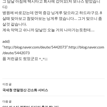
그 담날 아침에 택시타고 회사에 갔어요(저 보나스 받았습니
다)
병원에 바로갔는데 면역 증강 닝게루 맞으라고 하드라구요. 8
살때 맞아보고 첨맞아보는 닝게루 였습니다… 그거 맞으니 좀
살것 같습니다.
계속 약먹고 쉬니까 담날인 오늘 거의 나아가는듯한데….
add)
“http://blog.naver.com/deute/5442073”:http://blog.naver.com
/deute/5442073
풉 저런글도 썼었군요 =_=;;;
글
이전 글
네
국세청 연말정산 간소화 서비스
비
다음 글