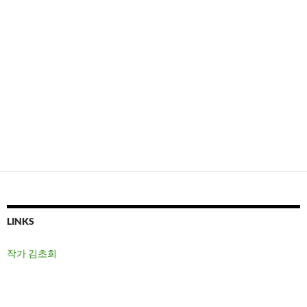
LINKS
작가 김초희