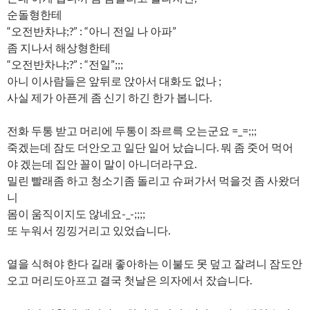
순돌형한테
“오전반차냐;?” : “아니 전일 나 아파”
좀 지나서 해상형한테
“오전반차냐;?” : “전일”;;;
아니 이사람들은 앞뒤로 앉아서 대화도 없나 ;
사실 제가 아픈게 좀 신기 하긴 한가 봅니다.
전화 두통 받고 머리에 두통이 좌르륵 오는군요 =_=;;;
죽겠는데 잠도 더안오고 일단 일어 났습니다. 뭐 좀 줏어 먹어
야 겠는데 집안 꼴이 말이 아니더라구요.
밀린 빨래좀 하고 청소기좀 돌리고 슈퍼가서 먹을것 좀 사왔더
니
몸이 움직이지도 않네요-_-;;;;
또 누워서 낑낑거리고 있었습니다.
열을 식혀야 한다 길래 좋아하는 이불도 못 덮고 잘려니 잠도안
오고 머리도아프고 결국 첫날은 의자에서 잤습니다.