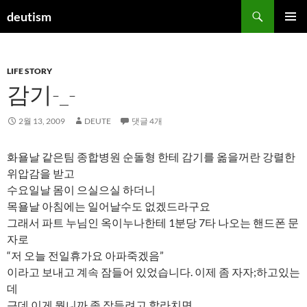
컨
검
deutism
텐
색
주 메뉴
츠
로
LIFE STORY
건
감기-_-
너
뛰
기
2월 13, 2009
DEUTE
댓글 4개
화욜날 같은팀 종합병원 순돌형 한테 감기를 옮을꺼란 강렬한
위압감을 받고
수요일날 몸이 으실으실 하더니
목욜날 아침에는 일어날수도 없겠드라구요
그래서 파트 누님인 옥이누나한테 1분당 7타 나오는 핸드폰 문
자로
“저 오늘 전일휴가요 아파죽겠음”
이라고 보내고 계속 잠들어 있었습니다. 이제 좀 자자;하고있는
데
근데 이게 뭡니까 좀 잠들려고 할라치면,