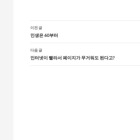
글
이전 글
네
인생은 60부터
비
다음 글
게
인터넷이 빨라서 페이지가 무거워도 된다고?
이
션