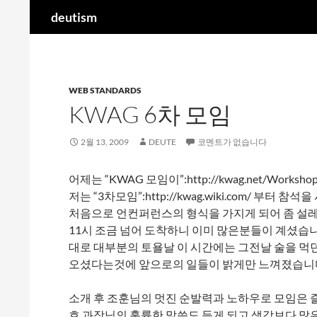
검
deutism
색
컨
텐
츠
WEB STANDARDS
로
KWAG 6차 모임
건
너
뛰
2월 13, 2009
DEUTE
코멘트가 없습니다
기
어제는 “KWAG 모임이”:http://kwag.net/Worksh
저는 “3차모임”:http://kwag.wiki.com/ 부터 
처음으로 언컨퍼런스의 형식을 가지게 되어 좀 설
11시 조금 넘어 도착하니 이미 많은분들이 계셨습니다. NH
대로 대부분의 토욜날 이 시간에는 그전날 술을 먹던
오셨다는것에 앞으로의 일들이 밝게만 느껴졌습니
소개 후 조훈님의 멋진 순발력과 노하우로 모임은 
호 과장님의 훌륭한 말씀도 듣게 되고 생각보다 많은