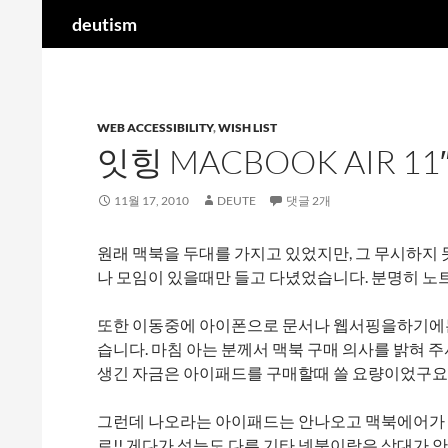
검
deutism
색
컨
텐
츠
WEB ACCESSIBILITY
,
WISH LIST
로
잇힝 MACBOOK AIR 11
건
너
뛰
11월 17, 2010
DEUTE
댓글 2개
기
원래 맥북을 두대를 가지고 있었지만, 그 무시하지
나 모임이 있을때만 들고 다녔었습니다. 분명히 노트
또한 이동중에 아이폰으로 문서나 웹서핑을하기에는
습니다. 마침 아는 분께서 맥북 구매 의사를 밝혀 
생긴 자금은 아이패드를 구매할때 쓸 요량이었구요
그런데 나오라는 아이패드는 안나오고 맥북에어가 
로!! 게다가 성능도 다른 기타 넷북이랑은 상대가 