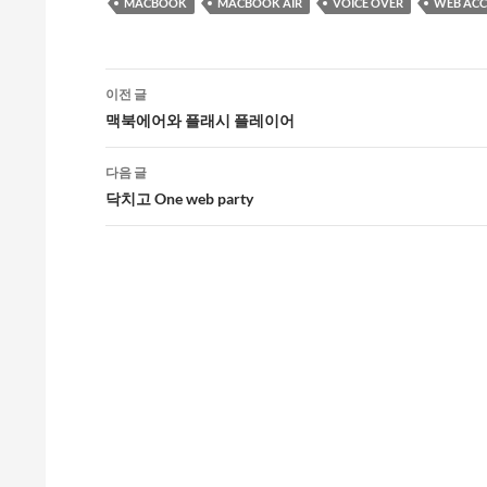
MACBOOK
MACBOOK AIR
VOICE OVER
WEB ACCE
글
이전 글
네
맥북에어와 플래시 플레이어
비
다음 글
게
닥치고 One web party
이
션