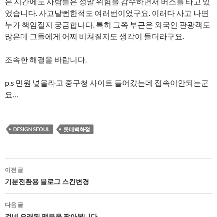
은 시간에도 사람들은 정말 위험을 감수하면서 버스를 타고 있
었습니다. 사고날뻔한적도 여러번이었구요. 이러다 사고 나면
누가 책임질지 궁금합니다. 특히 그쪽 부근은 외국인 관광객도
많은데 그들에게 어찌 비쳐질지도 생각이 들더라구요.
조속한 해결을 바랍니다.
p.s 민원 넣을라고 중구청 사이트 들어갔는데 접속이안되는군
요…
DESIGN SEOUL
롯데백화점
글
이전 글
네
기분전환용 블로그 스킨변경
비
다음 글
겁네 오래된 맥북을 팔아봅니다.