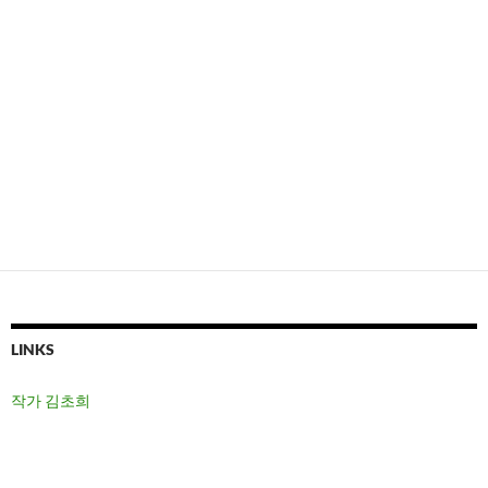
LINKS
작가 김초희