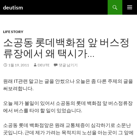
컨
검
deutism
텐
색
주 메뉴
츠
로
LIFE STORY
건
소공동 롯데백화점 앞 버스정
너
뛰
류장에서 왜 택시가…
기
1월 19, 2011
DEUTE
댓글 남기기
원래 IT관련 말고는 글을 안썼으나 오늘은 좀 다른 주제의 글을
써보려합니다.
오늘 제가 볼일이 있어서 소공동의 롯데 백화점 앞 버스정류장
에서 버스를 타야 할 일이 있었습니다.
소공동 롯데 백화점앞은 원래 교통체증이 심각하기로 소문난
곳입니다. 근데 제가 가려는 목적지의 노선을 아는곳이 그 앞에