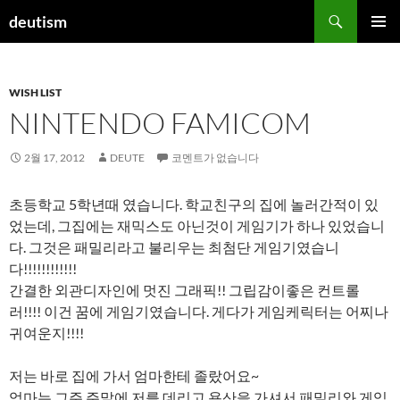
컨
검
deutism
텐
색
주 메뉴
츠
로
WISH LIST
건
NINTENDO FAMICOM
너
뛰
기
2월 17, 2012
DEUTE
코멘트가 없습니다
초등학교 5학년때 였습니다. 학교친구의 집에 놀러간적이 있
었는데, 그집에는 재믹스도 아닌것이 게임기가 하나 있었습니
다. 그것은 패밀리라고 불리우는 최첨단 게임기였습니
다!!!!!!!!!!!!
간결한 외관디자인에 멋진 그래픽!! 그립감이좋은 컨트롤
러!!!! 이건 꿈에 게임기였습니다. 게다가 게임케릭터는 어찌나
귀여운지!!!!
저는 바로 집에 가서 엄마한테 졸랐어요~
엄마는 그주 주말에 저를 데리고 용산을 가셔서 패밀리와 게임