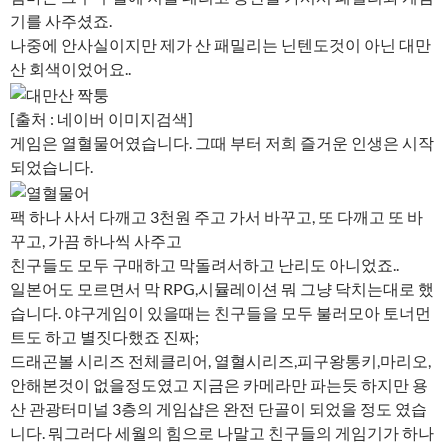
기를 사주셨죠.
나중에 안사실이지만 제가 산 패밀리는 닌텐도것이 아닌 대만
산 회색이었어요..
[출처 : 네이버 이미지검색]
게임은 열혈물어였습니다. 그때 부터 저희 즐거운 인생은 시작
되었습니다.
팩 하나 사서 다깨고 3천원 주고 가서 바꾸고, 또 다깨고 또 바
꾸고, 가끔 하나씩 사주고
친구들도 모두 구매하고 막돌려서하고 난리도 아니었죠..
일본어도 모르면서 막 RPG,시뮬레이션 뭐 그냥 닥치는대로 했
습니다. 야구게임이 있을때는 친구들을 모두 불러모아 토너먼
트도 하고 별짓다했죠 진짜;
드래곤볼 시리즈 전체클리어, 열혈시리즈,피구왕통키,마리오,
안해본것이 없을정도였고 지금은 카메라만 파는듯 하지만 용
산 관광터미널 3층의 게임샵은 완전 단골이 되었을 정도 였습
니다. 뭐그러다 세월의 힘으로 나말고 친구들의 게임기가 하나