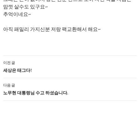
맘껏 살수도 있구요~
추억이네요~
아직 패밀리 가지신분 저랑 팩교환해서 해요~
글
이전 글
네
세상은 태그다!
비
다음 글
게
노무현 대통령님 수고 하셨습니다.
이
션