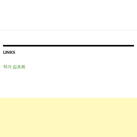
LINKS
작가 김초희