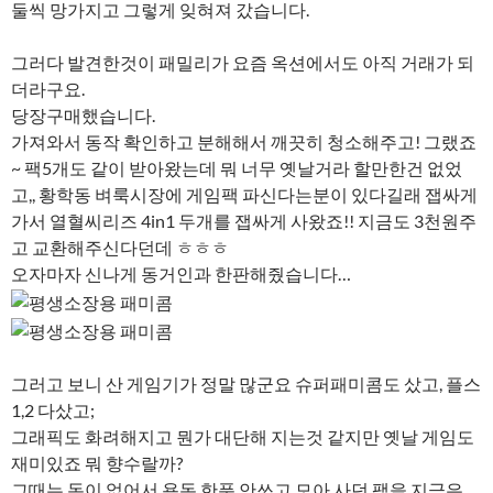
둘씩 망가지고 그렇게 잊혀져 갔습니다.
그러다 발견한것이 패밀리가 요즘 옥션에서도 아직 거래가 되
더라구요.
당장구매했습니다.
가져와서 동작 확인하고 분해해서 깨끗히 청소해주고! 그랬죠
~ 팩5개도 같이 받아왔는데 뭐 너무 옛날거라 할만한건 없었
고,, 황학동 벼룩시장에 게임팩 파신다는분이 있다길래 잽싸게
가서 열혈씨리즈 4in1 두개를 잽싸게 사왔죠!! 지금도 3천원주
고 교환해주신다던데 ㅎㅎㅎ
오자마자 신나게 동거인과 한판해줬습니다…
그러고 보니 산 게임기가 정말 많군요 슈퍼패미콤도 샀고, 플스
1,2 다샀고;
그래픽도 화려해지고 뭔가 대단해 지는것 같지만 옛날 게임도
재미있죠 뭐 향수랄까?
그때는 돈이 없어서 용돈 한푼 안쓰고 모아 사던 팩을 지금은