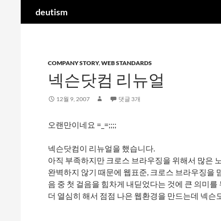
검
deutism
색
컨
텐
츠
COMPANY STORY
,
WEB STANDARDS
로
넥슨닷컴 리뉴얼
건
너
뛰
12월 9, 2007
댓글 3개
기
오랜만이네요 =_=;;;;
넥슨닷컴이 리뉴얼을 했습니다.
아직 부족하지만 크로스 브라우징을 위해서 많은 
완벽하지 않기 때문에 웹표준, 크로스 브라우징을 
음 중 첫 걸음을 힘차게 내딛었다는 것에 큰 의미를
더 열심히 해서 점점 나은 웹환경을 만드는데 넥슨도