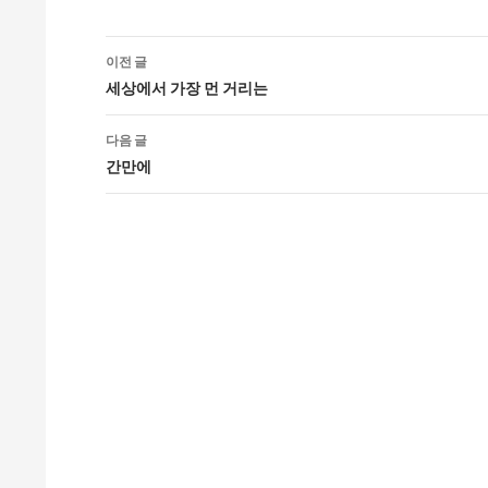
글
이전 글
네
세상에서 가장 먼 거리는
비
다음 글
게
간만에
이
션