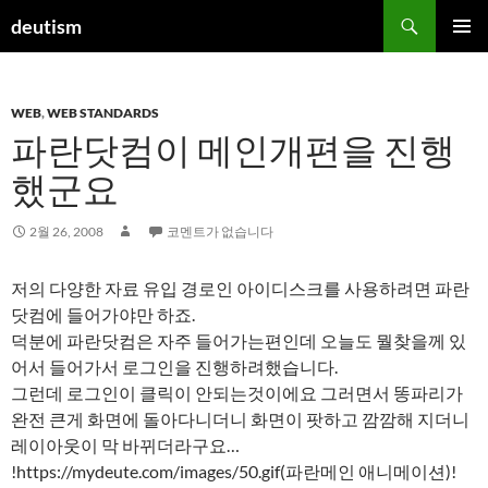
컨
검
deutism
텐
색
주 메뉴
츠
로
WEB
,
WEB STANDARDS
건
파란닷컴이 메인개편을 진행
너
뛰
했군요
기
2월 26, 2008
코멘트가 없습니다
저의 다양한 자료 유입 경로인 아이디스크를 사용하려면 파란
닷컴에 들어가야만 하죠.
덕분에 파란닷컴은 자주 들어가는편인데 오늘도 뭘찾을께 있
어서 들어가서 로그인을 진행하려했습니다.
그런데 로그인이 클릭이 안되는것이에요 그러면서 똥파리가
완전 큰게 화면에 돌아다니더니 화면이 팟하고 깜깜해 지더니
레이아웃이 막 바뀌더라구요…
!https://mydeute.com/images/50.gif(파란메인 애니메이션)!