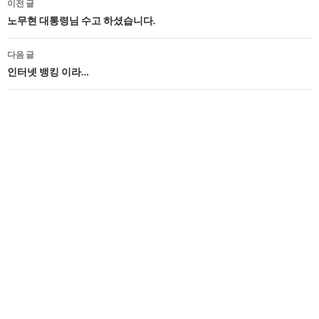
이전 글
네
노무현 대통령님 수고 하셨습니다.
비
다음 글
게
인터넷 뱅킹 이라…
이
션