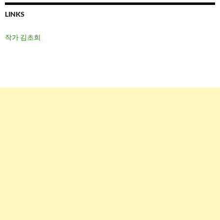
이
LINKS
션
작가 김초희