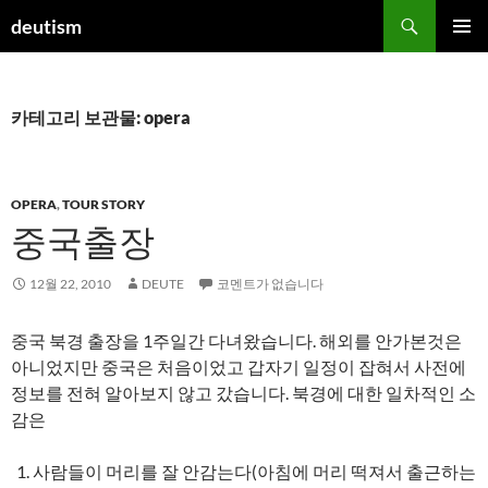
컨
검
deutism
텐
색
주 메뉴
츠
로
건
카테고리 보관물: opera
너
뛰
기
OPERA
,
TOUR STORY
중국출장
12월 22, 2010
DEUTE
코멘트가 없습니다
중국 북경 출장을 1주일간 다녀왔습니다. 해외를 안가본것은
아니었지만 중국은 처음이었고 갑자기 일정이 잡혀서 사전에
정보를 전혀 알아보지 않고 갔습니다. 북경에 대한 일차적인 소
감은
사람들이 머리를 잘 안감는다(아침에 머리 떡져서 출근하는