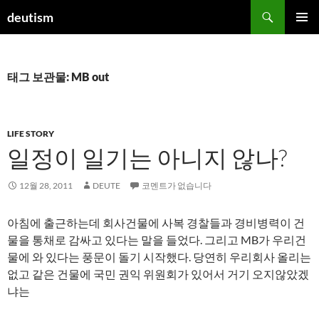
컨
검
deutism
텐
색
주 메뉴
츠
로
건
태그 보관물: MB out
너
뛰
기
LIFE STORY
일정이 일기는 아니지 않나?
12월 28, 2011
DEUTE
코멘트가 없습니다
아침에 출근하는데 회사건물에 사복 경찰들과 경비병력이 건
물을 통채로 감싸고 있다는 말을 들었다. 그리고 MB가 우리건
물에 와 있다는 풍문이 돌기 시작했다. 당연히 우리회사 올리는
없고 같은 건물에 국민 권익 위원회가 있어서 거기 오지않았겠
냐는