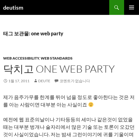
컨
검
deutism
텐
색
주 메뉴
츠
로
건
태그 보관물: one web party
너
뛰
기
WEB ACCESSIBILITY
,
WEB STANDARDS
닥치고 ONE WEB PARTY
1월 17, 2011
DEUTE
코멘트가 없습니다
제가 음주가무를 한계를 뛰어 넘을 정도로 좋아한다는 것은 저
를 아는 사람이면 대부분 아는 사실이죠
예전에 웹 표준의날이나 기타등등의 세미나 같은것이 없었을
때는 대부분 벙개나 술자리에서 많은 기술 또는 토론이 오갔던
것이 사실이었습니다. 저는 밤새 그런이야기에 귀를 기울이며