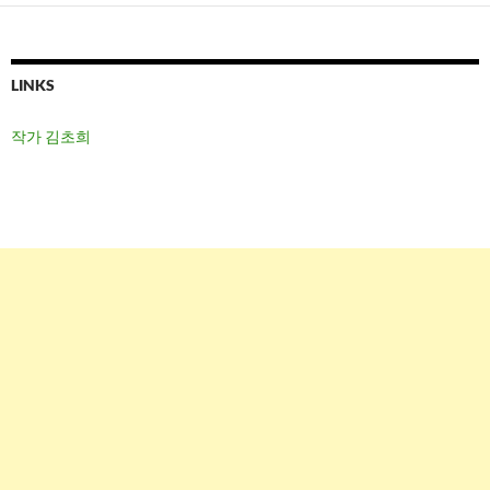
LINKS
작가 김초희