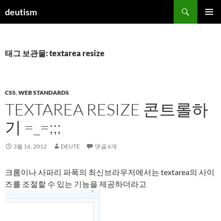
컨
검
deutism
텐
색
주 메뉴
츠
로
건
태그 보관물: textarea resize
너
뛰
기
CSS
,
WEB STANDARDS
TEXTAREA RESIZE 콘트롤하
기 =_=;;;
3월 16, 2012
DEUTE
댓글 6개
크롬이나 사파리 파폭의 최신브라우저에서는 textarea의 사이
즈를 조절할 수 있는 기능을 제공하더라고