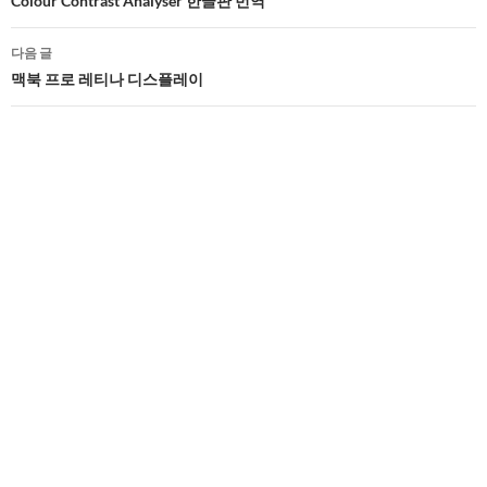
네
Colour Contrast Analyser 한글판 번역
비
다음 글
게
맥북 프로 레티나 디스플레이
이
션