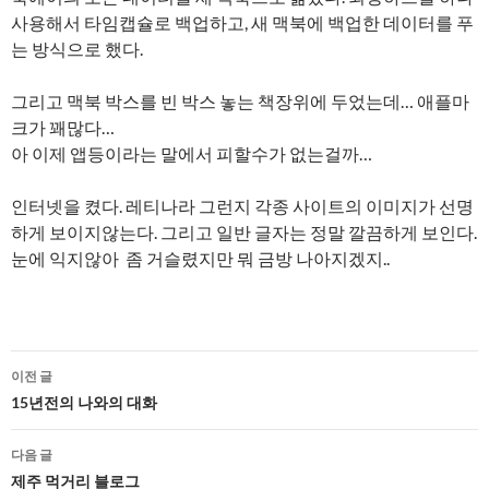
사용해서 타임캡슐로 백업하고, 새 맥북에 백업한 데이터를 푸
는 방식으로 했다.
그리고 맥북 박스를 빈 박스 놓는 책장위에 두었는데… 애플마
크가 꽤많다…
아 이제 앱등이라는 말에서 피할수가 없는걸까…
인터넷을 켰다. 레티나라 그런지 각종 사이트의 이미지가 선명
하게 보이지않는다. 그리고 일반 글자는 정말 깔끔하게 보인다.
눈에 익지않아 좀 거슬렸지만 뭐 금방 나아지겠지..
글
이전 글
네
15년전의 나와의 대화
비
다음 글
게
제주 먹거리 블로그