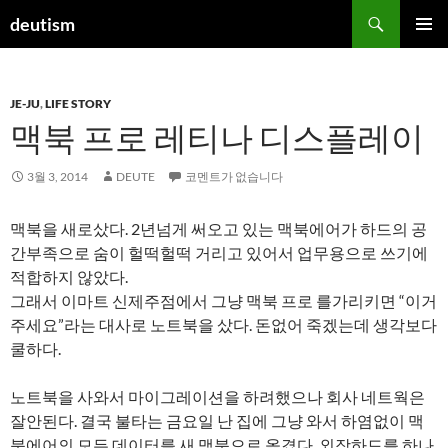
컨
검
deutism
텐
색
주 메뉴
츠
로
JE-JU
,
LIFE STORY
건
맥북 프로 레티나 디스플레이
너
뛰
기
3월 3, 2014
DEUTE
코멘트가 없습니다
맥북을 새로샀다. 2년넘게 써오고 있는 맥북에어가 하드의 공
간부족으로 숨이 헐떡헐떡 거리고 있어서 업무용으로 쓰기에
적합하지 않았다.
그래서 이마트 신제주점에서 그냥 맥북 프로 를가리키면 “이거
주세요”라는 대사로 노트북을 샀다. 돈없어 죽겠는데 생각보다
쿨하다.
노트북을 사와서 마이그레이션을 하려했으나 회사 네트웍은
잘안된다. 결국 불타는 금요일 난 집에 그냥 와서 하염없이 맥
북에어의 모든 데이터를 새 맥북으로 옮겼다. 외장하드를 하나