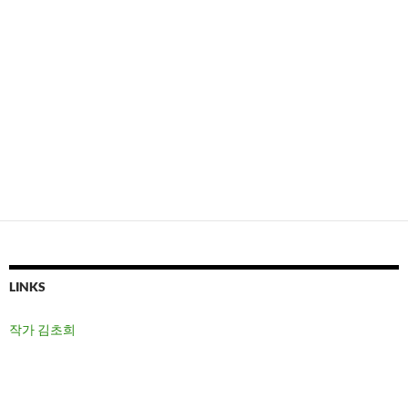
LINKS
작가 김초희