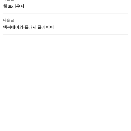
네
웹 브라우저
비
다음 글
게
맥북에어와 플래시 플레이어
이
션