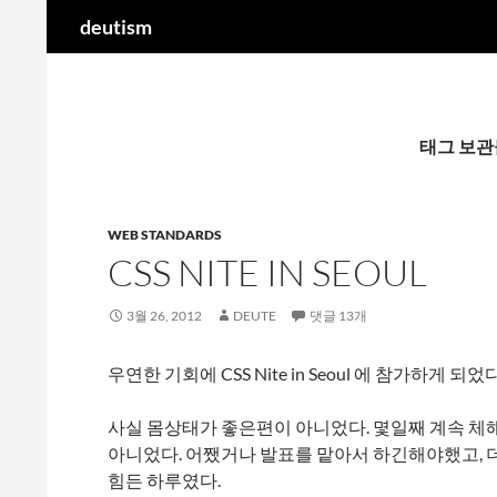
검
deutism
색
컨
텐
츠
로
태그 보관물: 
건
너
뛰
WEB STANDARDS
기
CSS NITE IN SEOUL
3월 26, 2012
DEUTE
댓글 13개
우연한 기회에 CSS Nite in Seoul 에 참가하게 되었다
사실 몸상태가 좋은편이 아니었다. 몇일째 계속 체
아니었다. 어쨌거나 발표를 맡아서 하긴해야했고, 
힘든 하루였다.